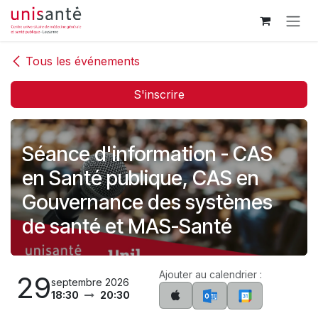
Se rendre au contenu
Tous les événements
S'inscrire
Séance d'information - CAS
en Santé publique, CAS en
Gouvernance des systèmes
de santé et MAS-Santé
Ajouter au calendrier :
29
septembre 2026
18:30
20:30