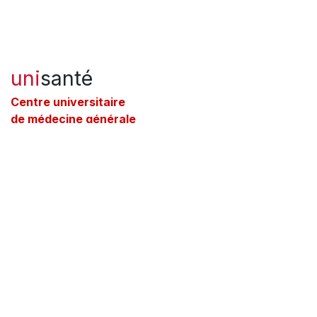
uni
santé
C​entre universitaire
de médecine générale
et santé publique
· Lausanne
Route de la Corniche 21
1010 Lausanne
​TOUTES LES ACTUALITÉS
NOUS CONTACTER
Domaines d'activité