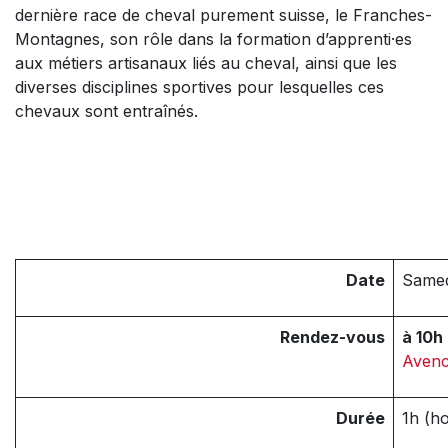
dernière race de cheval purement suisse, le Franches-
Montagnes, son rôle dans la formation d’apprenti·es
aux métiers artisanaux liés au cheval, ainsi que les
diverses disciplines sportives pour lesquelles ces
chevaux sont entraînés.
Date
Same
Rendez-vous
à 10h
Aven
Durée
1h (ho