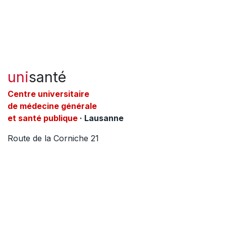
uni
santé
C​entre universitaire
de médecine générale
et santé publique
· Lausanne
Route de la Corniche 21
1010 Lausanne
​TOUTES LES ACTUALITÉS
NOUS CONTACTER