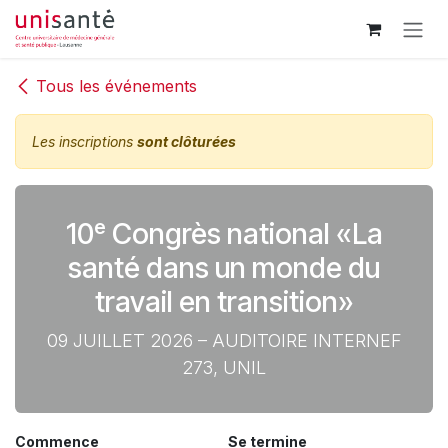
Se rendre au contenu
Tous les événements
Les inscriptions
sont clôturées
10ᵉ Congrès national «La
santé dans un monde du
travail en transition»
09 JUILLET 2026 – AUDITOIRE INTERNEF
273, UNIL
Commence
Se termine