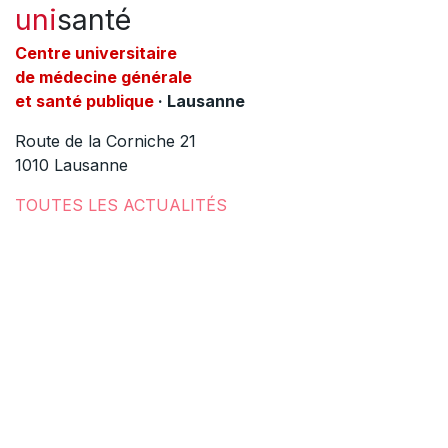
uni
santé
C​entre universitaire
de médecine générale
et santé publique
· Lausanne
Route de la Corniche 21
1010 Lausanne
​TOUTES LES ACTUALITÉS
NOUS CONTACTER
Domaines d'activité
Consultations médicales
Promotion et prévention